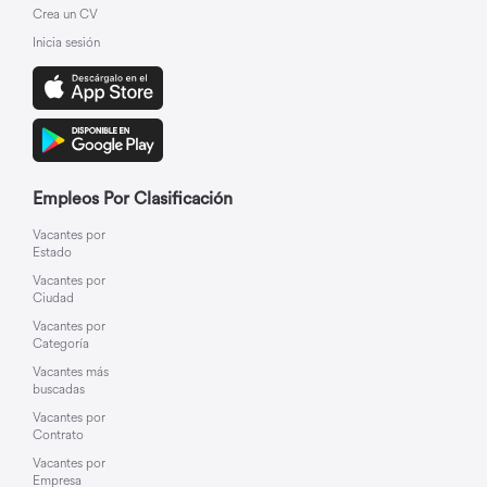
Crea un CV
Inicia sesión
Empleos Por Clasificación
Vacantes por
Estado
Vacantes por
Ciudad
Vacantes por
Categoría
Vacantes más
buscadas
Vacantes por
Contrato
Vacantes por
Empresa