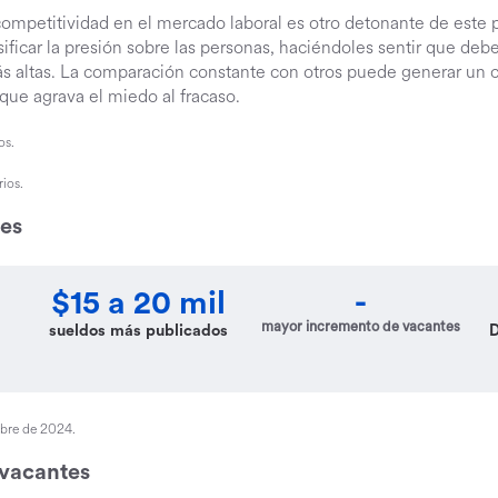
 competitividad en el mercado laboral es otro detonante de este
ificar la presión sobre las personas, haciéndoles sentir que deb
s altas. La comparación constante con otros puede generar un c
 que agrava el miedo al fracaso.
os.
ios.
les
$15 a 20 mil
-
mayor incremento de vacantes
sueldos más publicados
D
mbre de 2024.
 vacantes