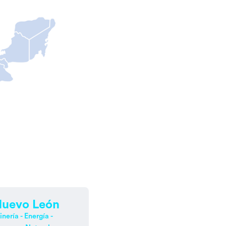
uevo León
nería - Energía -