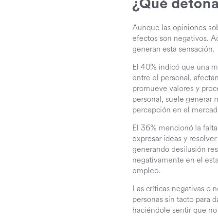
¿Qué detona 
Aunque las opiniones sobr
efectos son negativos. A
generan esta sensación.
El 40% indicó que una mal
entre el personal, afect
promueve valores y proce
personal, suele generar 
percepción en el merca
El 36% mencionó la falta
expresar ideas y resolve
generando desilusión res
negativamente en el esta
empleo.
Las críticas negativas o 
personas sin tacto para d
haciéndole sentir que no 