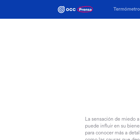
Termómetro 
Termómetro laboral
OCC
La sensación de miedo a 
puede influir en su bien
para conocer más a detall
como las causas que dese