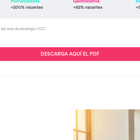
Humanidades
Gastronomía
R
+200% vacantes
+62% vacantes
+
s del área de estrategia OCC.
DESCARGA AQUÍ EL PDF